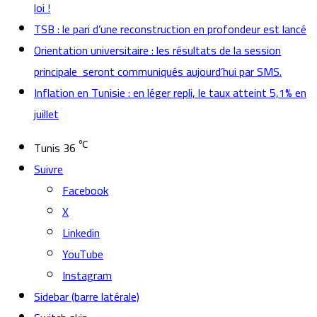
loi !
TSB : le pari d’une reconstruction en profondeur est lancé
Orientation universitaire : les résultats de la session
principale seront communiqués aujourd’hui par SMS.
Inflation en Tunisie : en léger repli, le taux atteint 5,1% en
juillet
℃
Tunis
36
Suivre
Facebook
X
Linkedin
YouTube
Instagram
Sidebar (barre latérale)