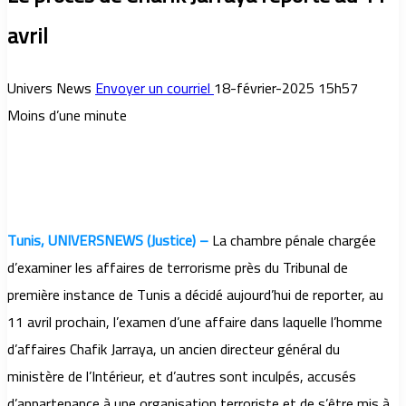
avril
Univers News
Envoyer un courriel
18-février-2025 15h57
Moins d’une minute
Tunis, UNIVERSNEWS (Justice) –
La chambre pénale chargée
d’examiner les affaires de terrorisme près du Tribunal de
première instance de Tunis a décidé aujourd’hui de reporter, au
11 avril prochain, l’examen d’une affaire dans laquelle l’homme
d’affaires Chafik Jarraya, un ancien directeur général du
ministère de l’Intérieur, et d’autres sont inculpés, accusés
d’appartenance à une organisation terroriste et de s’être mis à