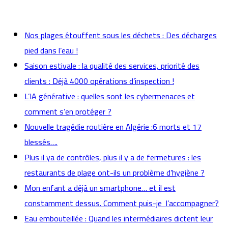
actualités
Nos plages étouffent sous les déchets : Des décharges
pied dans l’eau !
Saison estivale : la qualité des services, priorité des
clients : Déjà 4000 opérations d’inspection !
L’IA générative : quelles sont les cybermenaces et
comment s’en protéger ?
Nouvelle tragédie routière en Algérie :6 morts et 17
blessés….
Plus il ya de contrôles, plus il y a de fermetures : les
restaurants de plage ont-ils un problème d’hygiène ?
Mon enfant a déjà un smartphone… et il est
constamment dessus. Comment puis-je l’accompagner?
Eau embouteillée : Quand les intermédiaires dictent leur