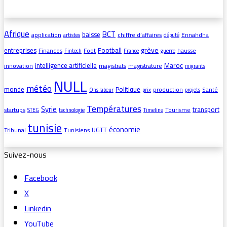
Afrique
BCT
baisse
application
chiffre d’affaires
Ennahdha
artistes
député
grève
entreprises
Football
Finances
Foot
hausse
Fintech
France
guerre
intelligence artificielle
Maroc
innovation
magistrats
magistrature
migrants
NULL
météo
monde
Politique
production
Santé
Ons Jabeur
prix
projets
Températures
Syrie
transport
startups
Tourisme
STEG
technologie
Timeline
tunisie
économie
UGTT
Tribunal
Tunisiens
Suivez-nous
Facebook
X
Linkedin
YouTube