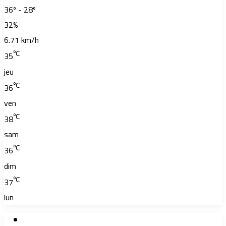
36º - 28º
32%
6.71 km/h
℃
35
jeu
℃
36
ven
℃
38
sam
℃
36
dim
℃
37
lun