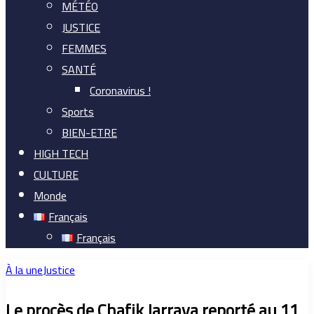
MÉTÉO
JUSTICE
FEMMES
SANTÉ
Coronavirus !
Sports
BIEN-ETRE
HIGH TECH
CULTURE
Monde
Français
Français
À la une
Justice
Le procès de Chafik Jarraya reporté au 11