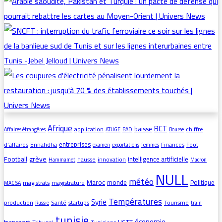
Afrique
BCT
baisse
application
chiffre
Affaires étrangères
ATUGE
BAD
Bourse
entreprises
d’affaires
Ennahdha
Finances
Foot
examen
exportations
femmes
grève
Football
intelligence artificielle
hausse
innovation
Hammamet
Macron
NULL
météo
Maroc
monde
Politique
magistrats
magistrature
MAC SA
Températures
Syrie
production
Santé
startups
Tourisme
Russie
train
tunisie
économie