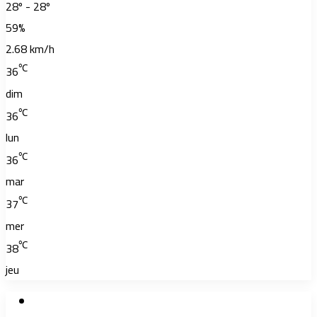
28º - 28º
59%
2.68 km/h
℃
36
dim
℃
36
lun
℃
36
mar
℃
37
mer
℃
38
jeu