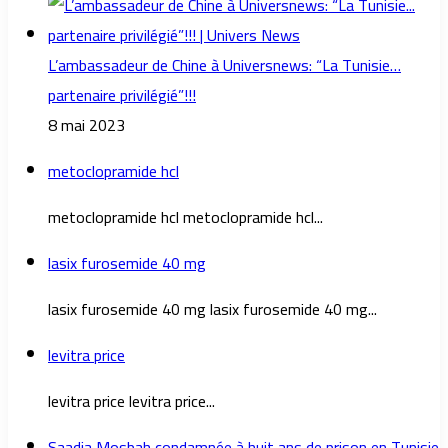
L’ambassadeur de Chine à Universnews: “La Tunisie…
partenaire privilégié”!!!
8 mai 2023
metoclopramide hcl
metoclopramide hcl metoclopramide hcl...
lasix furosemide 40 mg
lasix furosemide 40 mg lasix furosemide 40 mg...
levitra price
levitra price levitra price...
Saadia Mosbah condamnée à huit ans de prison en Tunisie