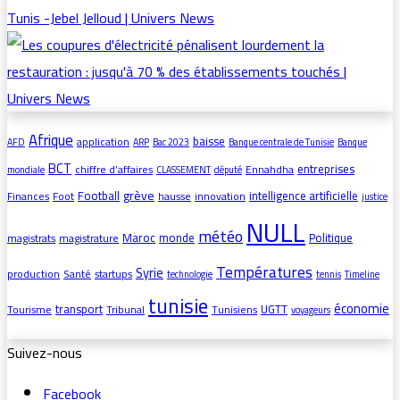
Afrique
baisse
application
AFD
ARP
Bac 2023
Banque centrale de Tunisie
Banque
BCT
entreprises
chiffre d’affaires
Ennahdha
mondiale
CLASSEMENT
député
grève
Football
intelligence artificielle
Finances
Foot
hausse
innovation
justice
NULL
météo
Maroc
monde
Politique
magistrats
magistrature
Températures
Syrie
production
Santé
startups
technologie
tennis
Timeline
tunisie
économie
transport
UGTT
Tourisme
Tribunal
Tunisiens
voyageurs
Suivez-nous
Facebook