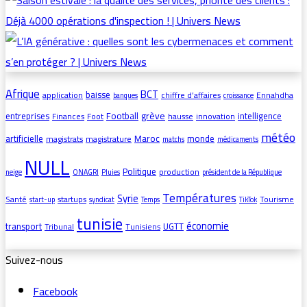
Afrique
BCT
baisse
application
chiffre d’affaires
Ennahdha
banques
croissance
grève
entreprises
Football
intelligence
Finances
Foot
hausse
innovation
météo
artificielle
Maroc
monde
magistrats
magistrature
matchs
médicaments
NULL
Politique
production
neige
ONAGRI
Pluies
président de la République
Températures
Syrie
Santé
startups
Tourisme
start-up
syndicat
Temps
TikTok
tunisie
économie
transport
UGTT
Tribunal
Tunisiens
Suivez-nous
Facebook