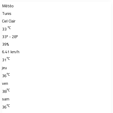
Météo
Tunis
Ciel Clair
℃
33
33º - 28º
39%
6.41 km/h
℃
31
jeu
℃
36
ven
℃
38
sam
℃
36