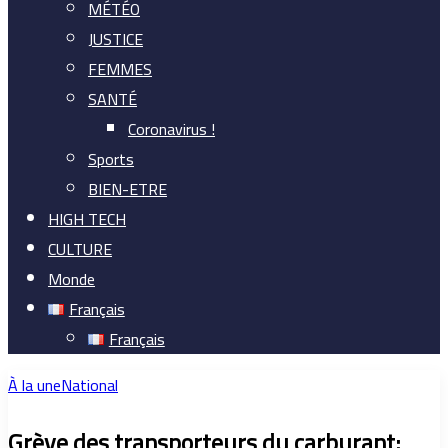
MÉTÉO
JUSTICE
FEMMES
SANTÉ
Coronavirus !
Sports
BIEN-ETRE
HIGH TECH
CULTURE
Monde
Français
Français
À la une
National
Grève des transporteurs du carburant: