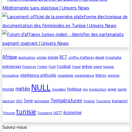
Afrique
BCT
baisse
application
chiffre d’affaires
Ennahdha
artistes
député
grève
entreprises
Football
Finances
Foot
hausse
Fintech
France
guerre
intelligence artificielle
Maroc
innovation
magistrats
magistrature
migrants
NULL
météo
monde
Politique
production
Santé
Ons Jabeur
prix
projets
Températures
Syrie
transport
startups
Tourisme
STEG
technologie
Timeline
tunisie
économie
UGTT
Tribunal
Tunisiens
Suivez-nous