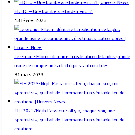
EDITO – Une bombe à retardement…?!
13 février 2023
Le Groupe Elloumi démarre la réalisation de la plus grande
usine de composants électriques-automobiles
31 mars 2023
FIH 2023/Néjib Kasraoui : «Il y a, chaque soir, une
«première», qui fait de Hammamet un véritable lieu de
création»