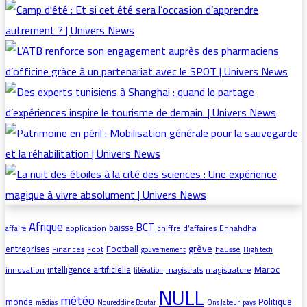
Afrique
BCT
baisse
application
chiffre d’affaires
Ennahdha
affaire
grève
entreprises
Football
Finances
Foot
hausse
gouvernement
High tech
intelligence artificielle
Maroc
innovation
magistrats
magistrature
libération
NULL
météo
monde
Politique
médias
Noureddine Boutar
Ons Jabeur
pays