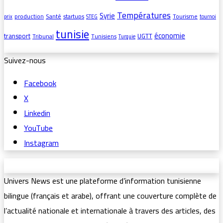
Températures
Syrie
production
Santé
startups
Tourisme
prix
STEG
tournoi
tunisie
économie
transport
UGTT
Tribunal
Tunisiens
Turquie
Suivez-nous
Facebook
X
Linkedin
YouTube
Instagram
Univers News est une plateforme d’information tunisienne
bilingue (français et arabe), offrant une couverture complète de
l’actualité nationale et internationale à travers des articles, des