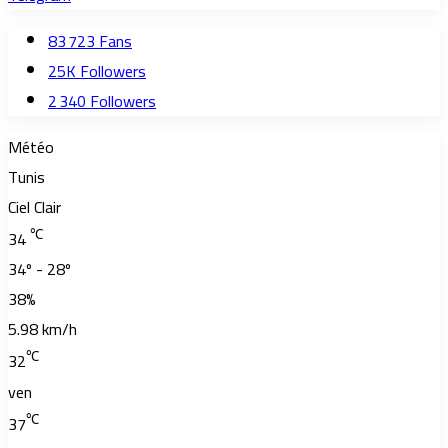
83 723
Fans
25K
Followers
2 340
Followers
Météo
Tunis
Ciel Clair
℃
34
34º - 28º
38%
5.98 km/h
℃
32
ven
℃
37