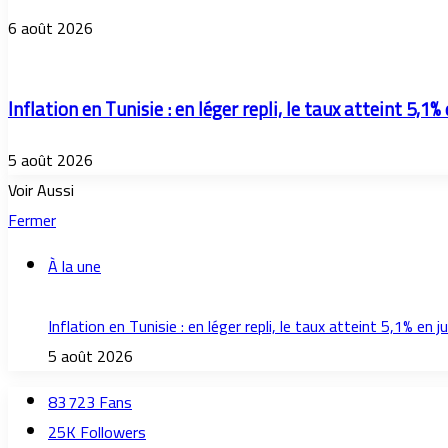
6 août 2026
Inflation en Tunisie : en léger repli, le taux atteint 5,1% 
5 août 2026
Voir Aussi
Fermer
À la une
Inflation en Tunisie : en léger repli, le taux atteint 5,1% en jui
5 août 2026
83 723
Fans
25K
Followers