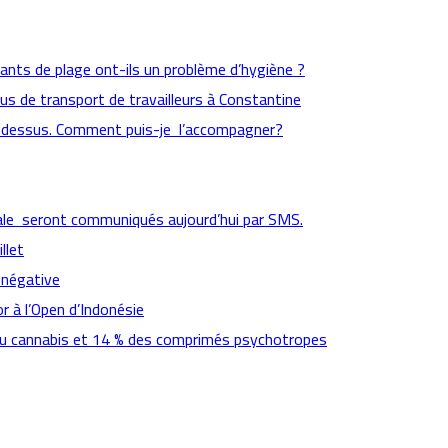
aurants de plage ont-ils un problème d’hygiène ?
us de transport de travailleurs à Constantine
 dessus. Comment puis-je l’accompagner?
cipale seront communiqués aujourd’hui par SMS.
llet
 négative
r à l’Open d’Indonésie
 du cannabis et 14 % des comprimés psychotropes