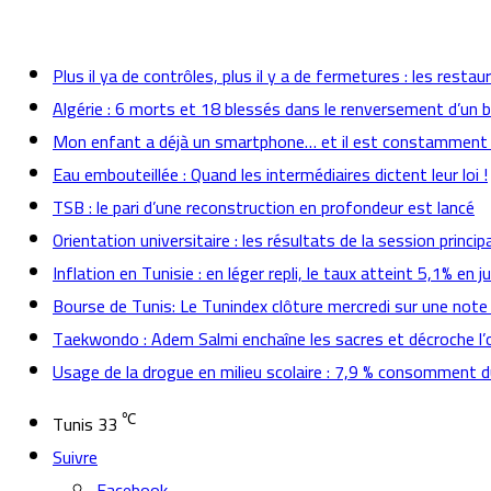
actualités
Plus il ya de contrôles, plus il y a de fermetures : les rest
Algérie : 6 morts et 18 blessés dans le renversement d’un b
Mon enfant a déjà un smartphone… et il est constamment
Eau embouteillée : Quand les intermédiaires dictent leur loi !
TSB : le pari d’une reconstruction en profondeur est lancé
Orientation universitaire : les résultats de la session prin
Inflation en Tunisie : en léger repli, le taux atteint 5,1% en jui
Bourse de Tunis: Le Tunindex clôture mercredi sur une note
Taekwondo : Adem Salmi enchaîne les sacres et décroche l’o
Usage de la drogue en milieu scolaire : 7,9 % consomment
℃
Tunis
33
Suivre
Facebook