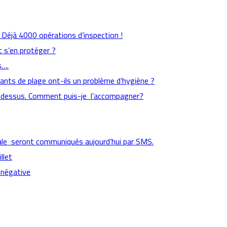
s : Déjà 4000 opérations d’inspection !
 s’en protéger ?
s….
aurants de plage ont-ils un problème d’hygiène ?
 dessus. Comment puis-je l’accompagner?
cipale seront communiqués aujourd’hui par SMS.
llet
 négative