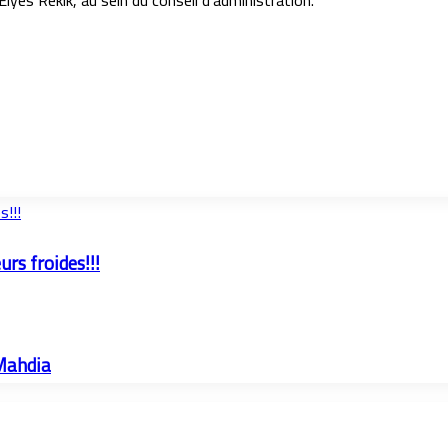
yes Rekik, au sein du conseil d’administration.
s!!!
urs froides!!!
 Mahdia