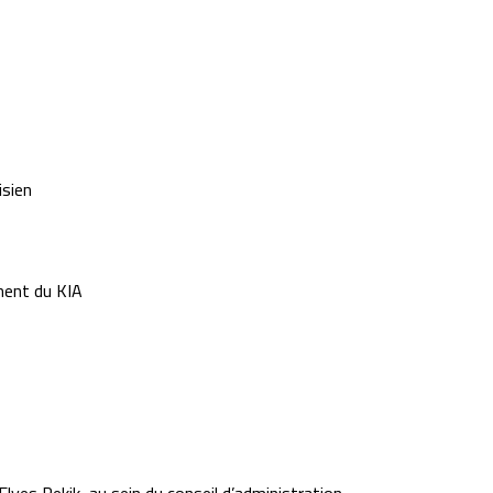
isien
nent du KIA