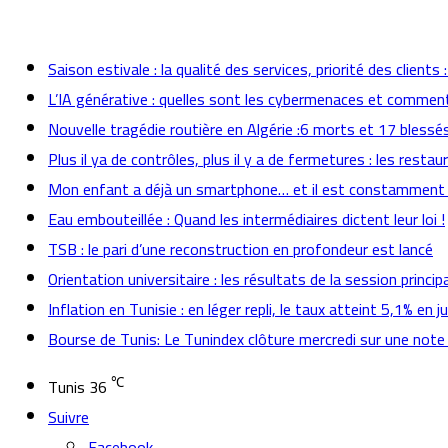
actualités
Saison estivale : la qualité des services, priorité des client
L’IA générative : quelles sont les cybermenaces et comment
Nouvelle tragédie routière en Algérie :6 morts et 17 blessé
Plus il ya de contrôles, plus il y a de fermetures : les rest
Mon enfant a déjà un smartphone… et il est constamment
Eau embouteillée : Quand les intermédiaires dictent leur loi !
TSB : le pari d’une reconstruction en profondeur est lancé
Orientation universitaire : les résultats de la session prin
Inflation en Tunisie : en léger repli, le taux atteint 5,1% en jui
Bourse de Tunis: Le Tunindex clôture mercredi sur une note
℃
Tunis
36
Suivre
Facebook