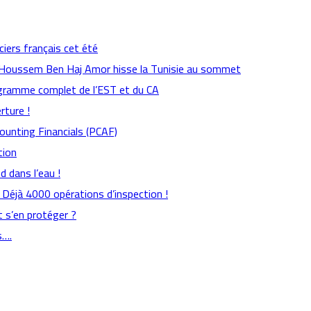
ciers français cet été
: Houssem Ben Haj Amor hisse la Tunisie au sommet
rogramme complet de l’EST et du CA
rture !
counting Financials (PCAF)
tion
 dans l’eau !
s : Déjà 4000 opérations d’inspection !
 s’en protéger ?
s….