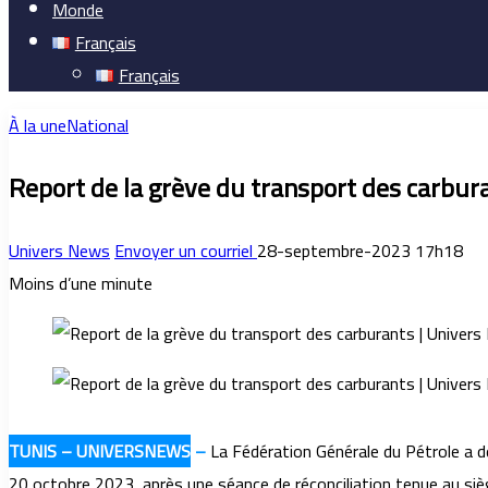
Monde
Français
Français
À la une
National
Report de la grève du transport des carbur
Univers News
Envoyer un courriel
28-septembre-2023 17h18
Moins d’une minute
TUNIS – UNIVERSNEWS
–
La Fédération Générale du Pétrole a dé
20 octobre 2023, après une séance de réconciliation tenue au siè