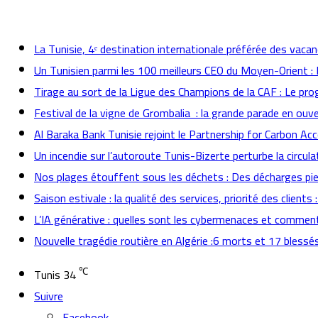
actualités
La Tunisie, 4ᵉ destination internationale préférée des vacan
Un Tunisien parmi les 100 meilleurs CEO du Moyen-Orient 
Tirage au sort de la Ligue des Champions de la CAF : Le p
Festival de la vigne de Grombalia : la grande parade en ouve
Al Baraka Bank Tunisie rejoint le Partnership for Carbon Ac
Un incendie sur l’autoroute Tunis-Bizerte perturbe la circula
Nos plages étouffent sous les déchets : Des décharges pied
Saison estivale : la qualité des services, priorité des client
L’IA générative : quelles sont les cybermenaces et comment
Nouvelle tragédie routière en Algérie :6 morts et 17 blessé
℃
Tunis
34
Suivre
Facebook