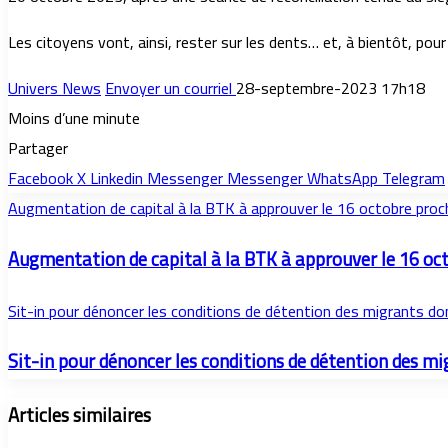
Les citoyens vont, ainsi, rester sur les dents… et, à bientôt, pour
Univers News
Envoyer un courriel
28-septembre-2023 17h18
Moins d’une minute
Partager
Facebook
X
Linkedin
Messenger
Messenger
WhatsApp
Telegram
Augmentation de capital à la BTK à approuver le 16 octobre proc
Augmentation de capital à la BTK à approuver le 16 oc
Sit-in pour dénoncer les conditions de détention des migrants don
Sit-in pour dénoncer les conditions de détention des mi
Articles similaires