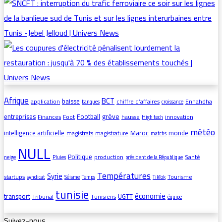
Afrique
BCT
baisse
application
chiffre d’affaires
Ennahdha
banques
croissance
grève
entreprises
Football
Finances
Foot
hausse
innovation
High tech
météo
intelligence artificielle
Maroc
monde
magistrats
magistrature
matchs
NULL
Politique
production
Santé
neige
Pluies
président de la République
Températures
Syrie
startups
Tourisme
syndicat
Séisme
Temps
TikTok
tunisie
économie
transport
UGTT
Tribunal
Tunisiens
équipe
Suivez-nous