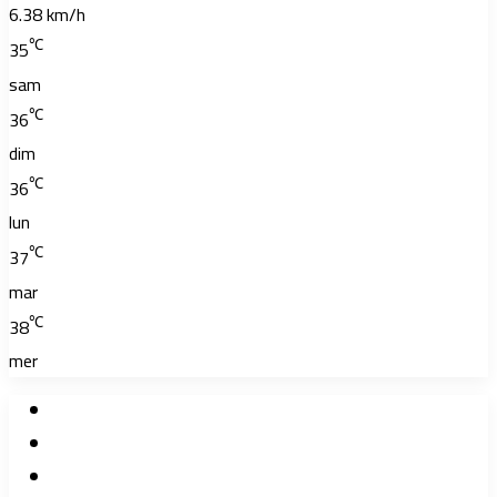
6.38 km/h
℃
35
sam
℃
36
dim
℃
36
lun
℃
37
mar
℃
38
mer