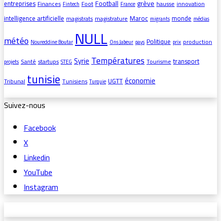
grève
entreprises
Football
Finances
Foot
hausse
innovation
Fintech
France
intelligence artificielle
Maroc
monde
magistrats
magistrature
migrants
médias
NULL
météo
Politique
production
Noureddine Boutar
Ons Jabeur
pays
prix
Températures
Syrie
transport
Santé
startups
Tourisme
projets
STEG
tunisie
économie
UGTT
Tribunal
Tunisiens
Turquie
Suivez-nous
Facebook
X
Linkedin
YouTube
Instagram