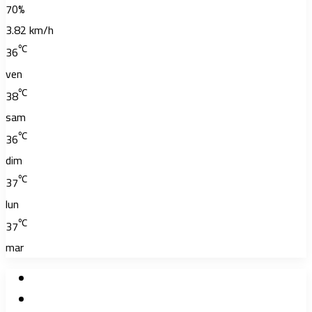
70%
3.82 km/h
℃
36
ven
℃
38
sam
℃
36
dim
℃
37
lun
℃
37
mar