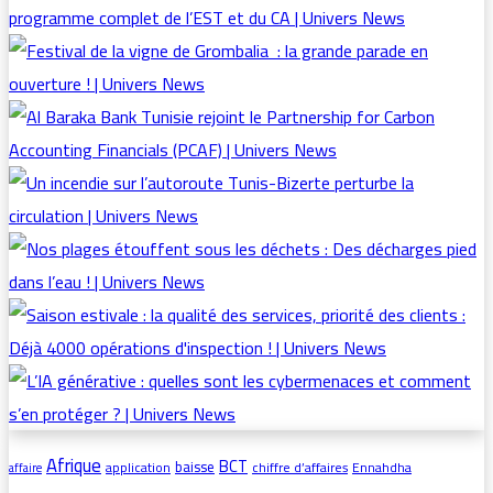
Afrique
BCT
baisse
application
chiffre d’affaires
Ennahdha
affaire