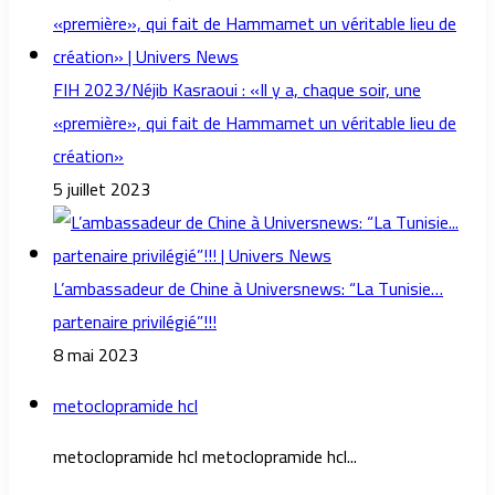
FIH 2023/Néjib Kasraoui : «Il y a, chaque soir, une
«première», qui fait de Hammamet un véritable lieu de
création»
5 juillet 2023
L’ambassadeur de Chine à Universnews: “La Tunisie…
partenaire privilégié”!!!
8 mai 2023
metoclopramide hcl
metoclopramide hcl metoclopramide hcl...