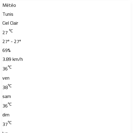
Météo
Tunis
Ciel Clair
℃
27
27º - 27º
69%
3.89 km/h
℃
36
ven
℃
38
sam
℃
36
dim
℃
37