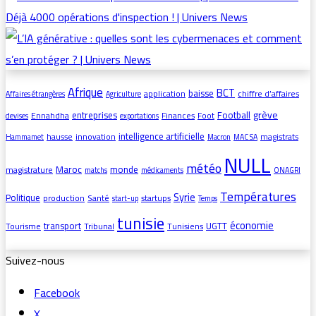
Afrique
BCT
baisse
application
chiffre d’affaires
Affaires étrangères
Agriculture
grève
entreprises
Football
Ennahdha
Finances
Foot
devises
exportations
intelligence artificielle
hausse
innovation
magistrats
Hammamet
Macron
MAC SA
NULL
météo
Maroc
monde
magistrature
matchs
médicaments
ONAGRI
Températures
Syrie
Politique
production
Santé
startups
start-up
Temps
tunisie
économie
transport
UGTT
Tourisme
Tribunal
Tunisiens
Suivez-nous
Facebook
X