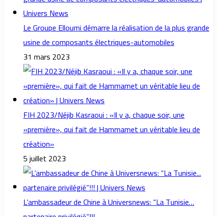
Le Groupe Elloumi démarre la réalisation de la plus grande
usine de composants électriques-automobiles
31 mars 2023
FIH 2023/Néjib Kasraoui : «Il y a, chaque soir, une
«première», qui fait de Hammamet un véritable lieu de
création»
5 juillet 2023
L’ambassadeur de Chine à Universnews: “La Tunisie…
partenaire privilégié”!!!